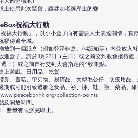
用大部分場地）
求主使用此次聚會，讓參加者經歷主的愛。
ceBox祝福大行動
Box祝福大行動」，以小小盒子向有需要人士表達關懷，實
祝福傳遍全城。
物放到一個紙盒（例如乾淨鞋盒、A4紙箱等）內並放入#
放進盒子。請於3月22日（主日）或之前交到教會接待處
日（週三）或之前自行交到大會指定的^收集點。
桌上遊戲、日用品、乾貨。
禮券、書籍、帶刃物、易碎品、大型毛公仔、防疫用品、
過期或可能引致過敏之食品、衫、褲、鞋、襪、藥品、維
//www.peaceboxhk.org/collection-points
點及開放時間。
卡，數量有限派完即止。
）