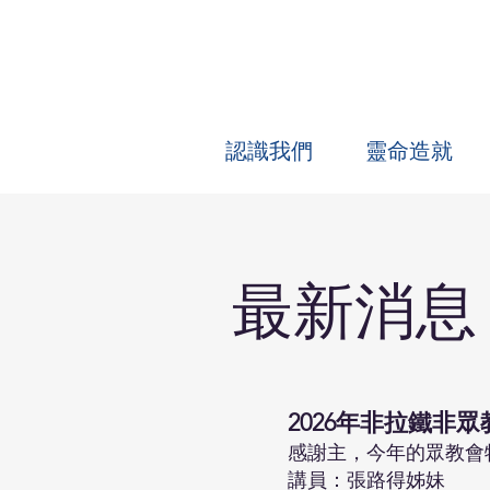
認識我們
靈命造就
最新消息
2026年非拉鐵非
感謝主，今年的眾教會
講員：張路得姊妹