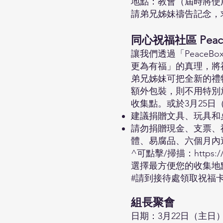
地點：教會（屆時將使
請弟兄姊妹禱告記念，
同心祝福社區 Pea
讓我們透過「Peace
更為有福」的真理，將
弟兄姊妹可把全新的禮
額外包裝，則不用特別
收集點。或於3月25
建議捐贈文具、玩具和
請勿捐贈現金、支票、
體、易腐品、六個月內
^可點擊/掃描：
https:
選擇最方便您的收集地
#請到接待處領取祝福
組長聚會
日期：3月22日（主日