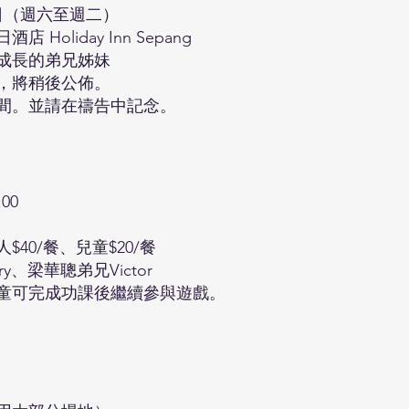
1日（週六至週二）
Holiday Inn Sepang
成長的弟兄姊妹
，將稍後公佈。
間。並請在禱告中記念。
）
00
40/餐、兒童$20/餐
y、梁華聰弟兄Victor
童可完成功課後繼續參與遊戲。
）