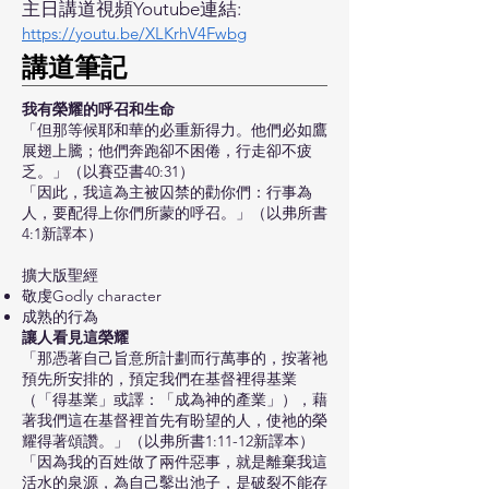
主日講道視頻Youtube連結:
https://youtu.be/XLKrhV4Fwbg
​講道筆記
我有榮耀的呼召和生命
「但那等候耶和華的必重新得力。他們必如鷹
展翅上騰；他們奔跑卻不困倦，行走卻不疲
乏。」（以賽亞書40:31）
「因此，我這為主被囚禁的勸你們：行事為
人，要配得上你們所蒙的呼召。」（以弗所書
4:1新譯本）
擴大版聖經
敬虔Godly character
成熟的行為
讓人看見這榮耀
「那憑著自己旨意所計劃而行萬事的，按著祂
預先所安排的，預定我們在基督裡得基業
（「得基業」或譯：「成為神的產業」），藉
著我們這在基督裡首先有盼望的人，使祂的榮
耀得著頌讚。」（以弗所書1:11-12新譯本）
「因為我的百姓做了兩件惡事，就是離棄我這
活水的泉源，為自己鑿出池子，是破裂不能存