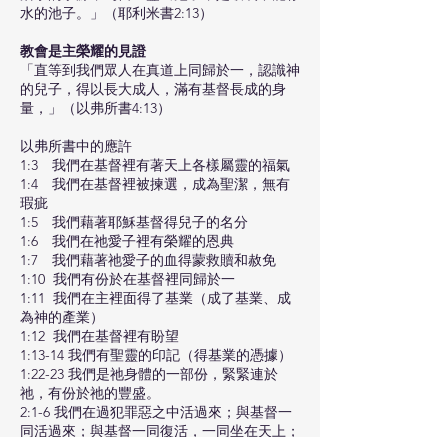
水的池子。」（耶利米書2:13）
教會是主榮耀的見證
「直等到我們眾人在真道上同歸於一，認識神
的兒子，得以長大成人，滿有基督長成的身
量，」（以弗所書4:13）
以弗所書中的應許
1:3 我們在基督裡有著天上各樣屬靈的福氣
1:4 我們在基督裡被揀選，成為聖潔，無有
瑕疵
1:5 我們藉著耶穌基督得兒子的名分
1:6 我們在祂愛子裡有榮耀的恩典
1:7 我們藉著祂愛子的血得蒙救贖和赦免
1:10 我們有份於在基督裡同歸於一
1:11 我們在主裡面得了基業（成了基業、成
為神的產業）
1:12 我們在基督裡有盼望
1:13-14 我們有聖靈的印記（得基業的憑據）
1:22-23 我們是祂身體的一部份，緊緊連於
祂，有份於祂的豐盛。
2:1-6 我們在過犯罪惡之中活過來；與基督一
同活過來；與基督一同復活，一同坐在天上；