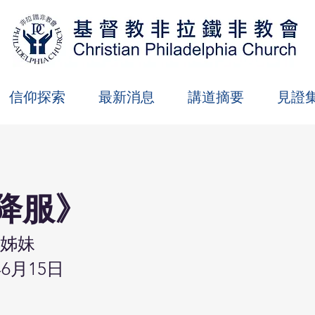
信仰探索
最新消息
講道摘要
見證
降服》
姊妹
年6月15日