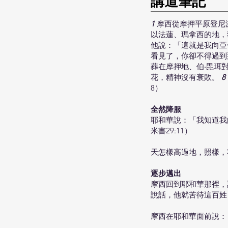
​講道筆記
1
摩西從摩押平原登尼
以法蓮、瑪拿西的地
他說：「這就是我向亞
看見了，你卻不得過
葬在摩押地、伯‧毘珥
花，精神沒有衰敗。
8
8）
全然降服
耶和華說：「我知道我
米書29:11）
天怎樣高過地，照樣，
逐步邁出
摩西回到耶和華那裡，
說話，他就苦待這百姓，
摩西在耶和華面前說：