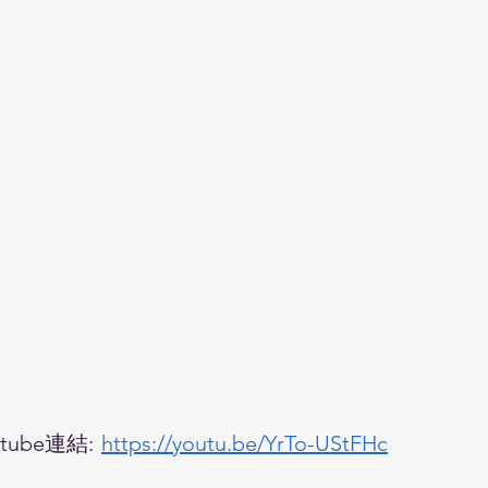
ube連結:
https://youtu.be/YrTo-UStFHc