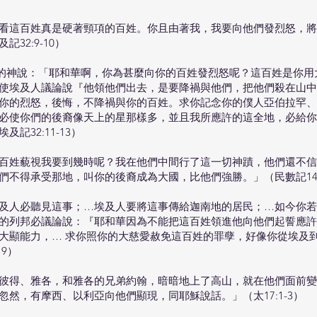
看這百姓真是硬著頸項的百姓。你且由著我，我要向他們發烈怒，將
32:9-10）
的神說：「耶和華啊，你為甚麼向你的百姓發烈怒呢？這百姓是你用
使埃及人議論說『他領他們出去，是要降禍與他們，把他們殺在山中
你的烈怒，後悔，不降禍與你的百姓。求你記念你的僕人亞伯拉罕、
必使你們的後裔像天上的星那樣多，並且我所應許的這全地，必給你
記32:11-13）
百姓藐視我要到幾時呢？我在他們中間行了這一切神蹟，他們還不信
不得承受那地，叫你的後裔成為大國，比他們強勝。」（民數記14:1
及人必聽見這事；…埃及人要將這事傳給迦南地的居民；…如今你若
的列邦必議論說：『耶和華因為不能把這百姓領進他向他們起誓應許
大顯能力，… 求你照你的大慈愛赦免這百姓的罪孽，好像你從埃及
19）
彼得、雅各，和雅各的兄弟約翰，暗暗地上了高山，就在他們面前變
忽然，有摩西、以利亞向他們顯現，同耶穌說話。」（太17:1-3）