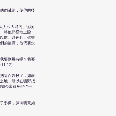
他們滅絕，使你的後
大力和大能的手從埃
，將他們從地上除
以撒、以色列。你曾
們的後裔，他們要永
我要到幾時呢？我要
1-12）
把這百姓殺了，如殺
之地，所以在曠野把
到如今常赦免他們一
了形像，臉面明亮如