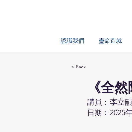
認識我們
靈命造就
< Back
《全然
講員：
李立韻
日期：
2025