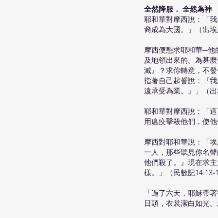
全然降服． 全然為神
耶和華對摩西說：「我
裔成為大國。」（出埃及記
摩西便懇求耶和華─他
及地領出來的。為甚麼
滅』？求你轉意，不發
指著自己起誓說：『我
遠承受為業。』」（出埃及
耶和華對摩西說：「這
用瘟疫擊殺他們，使他們
摩西對耶和華說：「埃
一人，那些聽見你名聲
他們殺了。』現在求主
樣。」（民數記14:13-
「過了六天，耶穌帶著
日頭，衣裳潔白如光。