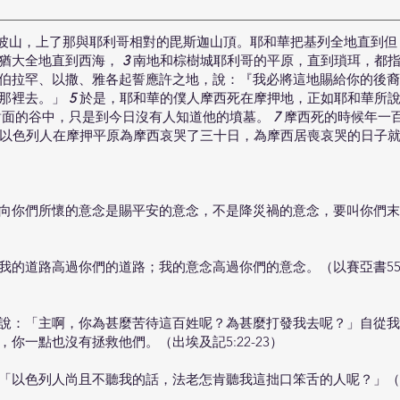
波山，上了那與耶利哥相對的毘斯迦山頂。耶和華把基列全地直到
，猶大全地直到西海，
3
南地和棕樹城耶利哥的平原，直到瑣珥，都
伯拉罕、以撒、雅各起誓應許之地，說：『我必將這地賜給你的後裔
到那裡去。」
5
於是，耶和華的僕人摩西死在摩押地，正如耶和華所
對面的谷中，只是到今日沒有人知道他的墳墓。
7
摩西死的時候年一
以色列人在摩押平原為摩西哀哭了三十日，為摩西居喪哀哭的日子就滿了
向你們所懷的意念是賜平安的意念，不是降災禍的意念，要叫你們末
我的道路高過你們的道路；我的意念高過你們的意念。（以賽亞書55:
說：「主啊，你為甚麼苦待這百姓呢？為甚麼打發我去呢？」自從我
你一點也沒有拯救他們。（出埃及記5:22-23）
「以色列人尚且不聽我的話，法老怎肯聽我這拙口笨舌的人呢？」（出