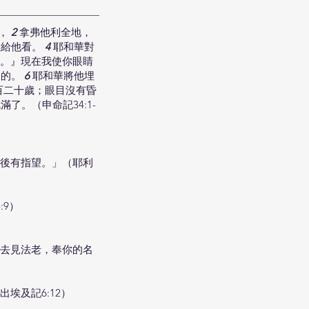
但，
2
拿弗他利全地，
指給他看。
4
耶和華對
。』現在我使你眼睛
說的。
6
耶和華將他埋
百二十歲；眼目沒有昏
。（申命記34:1-
後有指望。」（耶利
9）
去見法老，奉你的名
埃及記6:12）