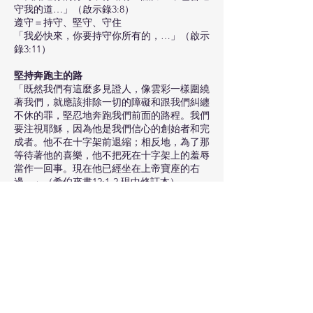
守我的道…」（啟示錄3:8）
遵守＝持守、堅守、守住
「我必快來，你要持守你所有的，…」（啟示
錄3:11）
堅持奔跑主的路
「既然我們有這麼多見證人，像雲彩一樣圍繞
著我們，就應該排除一切的障礙和跟我們糾纏
不休的罪，堅忍地奔跑我們前面的路程。我們
要注視耶穌，因為他是我們信心的創始者和完
成者。他不在十字架前退縮；相反地，為了那
等待著他的喜樂，他不把死在十字架上的羞辱
當作一回事。現在他已經坐在上帝寶座的右
邊。」（希伯來書12:1-2 現中修訂本）
行動
1)當你疲累、想放棄時，你會怎樣做？
2)你要堅持守主的哪些道？（列出一項或一些
你想操練／學習的）
3)要堅持跑在得勝者的路上，你需要排除哪些
障礙和糾纏不休的罪？