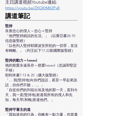
主日講道視頻Youtube連結:
https://youtu.be/ZXQKtM62Px8
​講道筆記
堅持
良善忠心的僕人～忠心＝堅持
「他們堅持錯誤的生活。」（以賽亞書26:10
信息版聖經）
「以色列人堅持耶羅波安所犯的一切罪，並沒
有轉離。」（列王紀下17:22新國際版聖經）
堅持的動力～hesed
祂的慈愛永遠長存～慈愛hesed（忠誠和堅定
不移）
耶利米書7:13 & 25（擴大版聖經）
「… 我[堅持地]向你們說話，甚至一早起來說
話，但你們不聽，...。」
「自從你們的列祖出埃及地的那一天，直到今
天，我一直[堅持地]差遣我所有的僕人和先
知，每天早[和晚]差遣他們。」
堅持守著主的道
「我知道你的行為，你略有一點力量，也曾遵