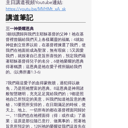
主日講道視頻Youtube連結:
https://youtu.be/MVHMt_xA_sk
​講道筆記
三一神榮耀恩典
3願頌讚歸與我們主耶穌基督的父神！祂在基
督裡曾賜給我們天上各樣屬靈的福氣：4就如
神從創立世界以前，在基督裡揀選了我們，使
我們在祂面前成為聖潔，無有瑕疵；5又因愛
我們，就按著自己意旨所喜悅的，預定我們藉
著耶穌基督得兒子的名分，6使祂榮耀的恩典
得著稱讚；這恩典是祂在愛子裡所賜給我們
的。(以弗所書1:3-6)
7我們藉這愛子的血得蒙救贖，過犯得以赦
免，乃是照祂豐富的恩典。8這恩典是神用諸
般智慧聰明，充充足足賞給我們的；9都是照
祂自己所預定的美意，叫我們知道祂旨意的奧
秘，10要照所安排的，在日期滿足的時候，使
天上、地上、一切所有的都在基督裡面同歸於
一。11我們也在祂裡面得（得：或作成）了基
業；這原是那位隨己意行、做萬事的，照著祂
旨意所預定的，12叫祂的榮耀從我們這首先在