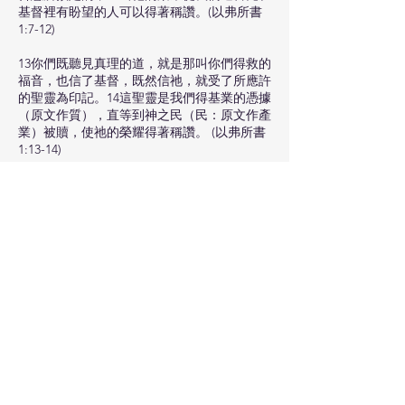
基督裡有盼望的人可以得著稱讚。(以弗所書
1:7-12)
13你們既聽見真理的道，就是那叫你們得救的
福音，也信了基督，既然信祂，就受了所應許
的聖靈為印記。14這聖靈是我們得基業的憑據
（原文作質），直等到神之民（民：原文作產
業）被贖，使祂的榮耀得著稱讚。 (以弗所書
1:13-14)
盼望、豐盛、能力
18並且照明你們心中的眼睛，使你們知道祂的
恩召有何等指望，祂在聖徒中得的基業有何等
豐盛的榮耀；19並知道祂向我們這信的人所顯
的能力是何等浩大，(以弗所書1:18-19)