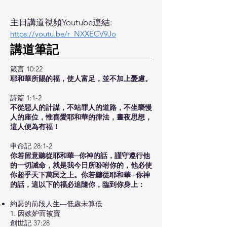
主日講道視頻Youtube連結:
https://youtu.be/r_NXXECV9Jo
​講道筆記
箴言 10:22
耶和華所賜的福，使人富足，並不加上憂慮。
詩篇 1:1-2
不從惡人的計謀，不站罪人的道路，不坐褻慢
人的座位，惟喜愛耶和華的律法，晝夜思想，
這人便為有福！
申命記 28:1-2
你若留意聽從耶和華─你神的話，謹守遵行他
的一切誡命，就是我今日所吩咐你的，他必使
你超乎天下萬民之上。你若聽從耶和華─你神
的話，這以下的福必追隨你，臨到你身上：
約瑟的前段人生—低處未算低
1. 因嫉妒而被賣
創世記 37:28