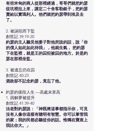
有些米甸的商人從那裡經過，哥哥們就把約瑟
從坑裡拉上來，講定二十舍客勒銀子，把約瑟
賣給以實瑪利人。他們就把約瑟帶到埃及去
了。
2. 被誣陷而下監
創世記 39:19-20
約瑟的主人聽見他妻子對他所說的話，說「你
的僕人如此如此待我」，他就生氣， 把約瑟
下在監裡，就是王的囚犯被囚的地方。於是約
瑟在那裡坐監。
3. 被遺忘仍在囚
創世記 40:23
酒政卻不記念約瑟，竟忘了他。
約瑟的後段人生 —高處未算高
1. 因解夢被提升
創世記 41:39-40
法老對約瑟說：「神既將這事都指示你，可見
沒有人像你這樣有聰明有智慧。你可以掌管我
的家；我的民都必聽從你的話。惟獨在寶座上
我比你大。」