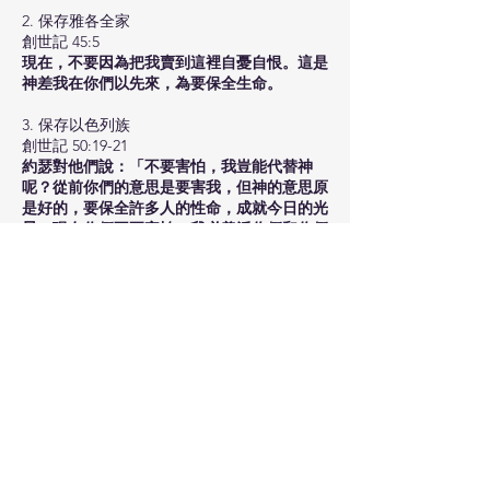
2. 保存雅各全家
創世記 45:5
現在，不要因為把我賣到這裡自憂自恨。這是
神差我在你們以先來，為要保全生命。
3. 保存以色列族
創世記 50:19-21
約瑟對他們說：「不要害怕，我豈能代替神
呢？從前你們的意思是要害我，但神的意思原
是好的，要保全許多人的性命，成就今日的光
景。現在你們不要害怕，我必養活你們和你們
的婦人孩子。」於是約瑟用親愛的話安慰他
們。
總結
1. 仰望、倚靠、等候、相信神的人必不羞愧
詩篇 25:1-3
耶和華啊，我的心仰望你。我的神啊，我素來
倚靠你；求你不要叫我羞愧，不要叫我的仇敵
向我誇勝。凡等候你的必不羞愧；惟有那無故
行奸詐的必要羞愧。
2. 萬事都互相效力，叫愛神的人得益處