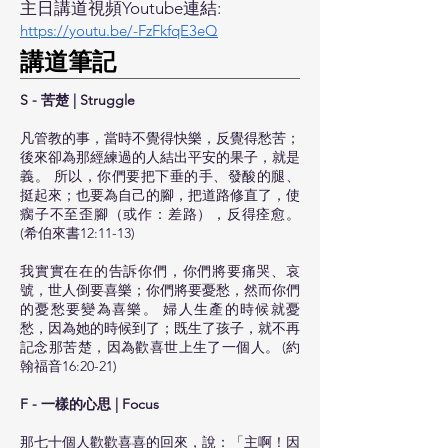
主日講道視頻Youtube連結:
https://youtu.be/-FzFkfqE3eQ
​講道筆記
S - 苦楚 | Struggle
凡管教的事，當時不覺得快樂，反覺得愁苦；
後來卻為那經練過的人結出平安的果子，就是
義。 所以，你們要把下垂的手、發酸的腿、
挺起來；也要為自己的腳，把道路修直了，使
瘸子不至歪腳（或作：差路），反得痊愈。
(希伯來書12:11-13)
我實實在在的告訴你們，你們將要痛哭、哀
號，世人倒要喜樂；你們將要憂愁，然而你們
的憂愁要變為喜樂。 婦人生產的時候就憂
愁，因為她的時候到了；既生了孩子，就不再
記念那苦楚，因為歡喜世上生了一個人。 (約
翰福音16:20-21)
F - 一樣的心思 | Focus
那七十個人歡歡喜喜的回來，說：「主啊！因