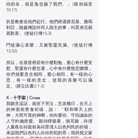
祢的名，就是鬼也服了我們。」 (路加福音
10:17)
於是教會送他們起行。他們經過腓尼基、撒瑪
利亞，隨處傳說外邦人歸主的事，叫眾弟兄都
甚歡喜。 (使徒行傳15:3)
門徒滿心喜樂，又被聖靈充滿。 (使徒行傳
13:52)
所以，在基督裡若有什麼勸勉，愛心有什麼安
慰，聖靈有什麼交通，心中有什麼慈悲憐憫，
你們就要意念相同，愛心相同，有一樣的心
思，有一樣的意念，使我的喜樂可以滿
足。 (腓立比書2:1-2)
X - 十字架 | Cross
我聽見這話，就坐下哭泣，悲哀幾日，在天上
的神面前禁食祈禱，說： 「耶和華天上的
神，大而可畏的神啊，祢向愛祢、守祢誡命的
人守約施慈愛。 願祢睜眼看，側耳聽，祢僕
人晝夜在祢面前為祢眾僕人以色列民的祈禱，
承認我們以色列人向祢所犯的罪；我與我父家