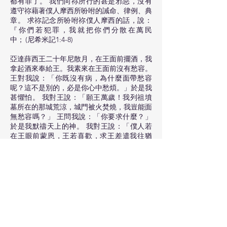
都有罪了。 我們向祢所行的甚是邪惡，沒有
遵守祢藉著僕人摩西所吩咐的誡命、律例、典
章。 求祢記念所吩咐祢僕人摩西的話，說：
『你們若犯罪，我就把你們分散在萬民
中； (尼希米記1:4-8)
亞達薛西王二十年尼散月，在王面前擺酒，我
拿起酒來奉給王。我素來在王面前沒有愁容。
王對我說：「你既沒有病，為什麼面帶愁容
呢？這不是別的，必是你心中愁煩。」於是我
甚懼怕。 我對王說：「願王萬歲！我列祖墳
墓所在的那城荒涼，城門被火焚燒，我豈能面
無愁容嗎？」 王問我說：「你要求什麼？」
於是我默禱天上的神。 我對王說：「僕人若
在王眼前蒙恩，王若喜歡，求王差遣我往猶
大，到我列祖墳墓所在的那城去，我好重新建
造。」 (尼希米記2:1-5)
仰望為我們信心創始成終的耶穌(或作：仰望
那將真道創始成終的耶穌)。祂因那擺在前面
的喜樂，就輕看羞辱，忍受了十字架的苦難，
便坐在神寶座的右邊。 (希伯來書12:2)
主人說：「好，你這又良善又忠心的僕人，你