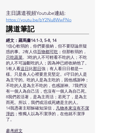
主日講道視頻Youtube連結:
https://youtu.be/bY2Nu8WwFNo
​講道筆記
經文：羅馬書14:1-3, 5-8, 14
1信心軟弱的，你們要接納，但不要辯論所疑
惑的事。2有人信
百物都可吃
；但那軟弱的，
只吃蔬菜
。3吃的人不可輕看不吃的人；不吃
的人不可論斷吃的人；因為神已經收納他了。
5有人看
這日
比
那日
強；有人看日日都是一
樣。只是各人心裡要意見堅定。6守日的人是
為主守的。吃的人是為主吃的，因他感謝神；
不吃的人是為主不吃的，也感謝神。7我們沒
有一個人為自己活，也沒有一個人為自己死。
8我們若活著，是為主而活；若死了，是為主
而死。所以，我們或活或死總是主的人。
14我憑著主耶穌確知深信，
凡物本來沒有不潔
淨的
；惟獨人以為不潔淨的，在他就不潔淨
了。
參考經文