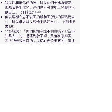
我是耶和華你們的神；所以你們要成為聖潔，
因為我是聖潔的。你們也不可在地上的爬物污
穢自己。（利未記11:44）
但以理卻立志不以王的膳和王所飲的酒玷污自
己，所以求太監長容他不玷污自己。（但以理
書1:8）
16耶穌說：「你們到如今還不明白嗎？17豈不
知凡入口的，是運到肚子裡，又落在茅廁裡
嗎？18惟獨出口的，是從心裡發出來的，這才
污穢人。19因為從心裡發出來的，有惡念、凶
殺、姦淫、苟合、偷盜、妄證、謗讟。20這都
是污穢人的；至於不洗手吃飯，那卻不污穢
人。」（馬太福音15:16-20）
因為神的國不在乎吃喝，只在乎公義、和平，
並聖靈中的喜樂。（羅馬書14:17）