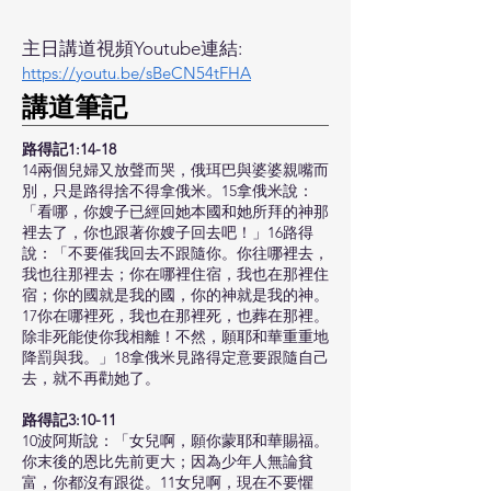
主日講道視頻Youtube連結:
https://youtu.be/sBeCN54tFHA
​講道筆記
路得記1:14-18
14兩個兒婦又放聲而哭，俄珥巴與婆婆親嘴而
別，只是路得捨不得拿俄米。15拿俄米說：
「看哪，你嫂子已經回她本國和她所拜的神那
裡去了，你也跟著你嫂子回去吧！」16路得
說：「不要催我回去不跟隨你。你往哪裡去，
我也往那裡去；你在哪裡住宿，我也在那裡住
宿；你的國就是我的國，你的神就是我的神。
17你在哪裡死，我也在那裡死，也葬在那裡。
除非死能使你我相離！不然，願耶和華重重地
降罰與我。」18拿俄米見路得定意要跟隨自己
去，就不再勸她了。
路得記3:10-11
10波阿斯說：「女兒啊，願你蒙耶和華賜福。
你末後的恩比先前更大；因為少年人無論貧
富，你都沒有跟從。11女兒啊，現在不要懼