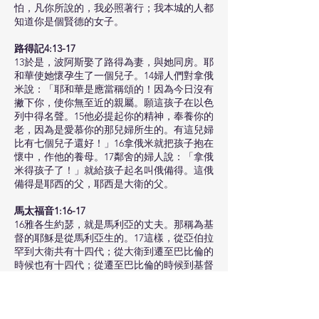
怕，凡你所說的，我必照著行；我本城的人都
知道你是個賢德的女子。
路得記4:13-17
13於是，波阿斯娶了路得為妻，與她同房。耶
和華使她懷孕生了一個兒子。14婦人們對拿俄
米說：「耶和華是應當稱頌的！因為今日沒有
撇下你，使你無至近的親屬。願這孩子在以色
列中得名聲。15他必提起你的精神，奉養你的
老，因為是愛慕你的那兒婦所生的。有這兒婦
比有七個兒子還好！」16拿俄米就把孩子抱在
懷中，作他的養母。17鄰舍的婦人說：「拿俄
米得孩子了！」就給孩子起名叫俄備得。這俄
備得是耶西的父，耶西是大衛的父。
馬太福音1:16-17
16雅各生約瑟，就是馬利亞的丈夫。那稱為基
督的耶穌是從馬利亞生的。17這樣，從亞伯拉
罕到大衛共有十四代；從大衛到遷至巴比倫的
時候也有十四代；從遷至巴比倫的時候到基督
又有十四代。
回應詩詩歌版權