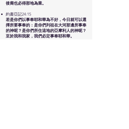
後裔也必得那地為業。
約書亞記24:15
若是你們以事奉耶和華為不好，今日就可以選
擇所要事奉的：是你們列祖在大河那邊所事奉
的神呢？是你們所住這地的亞摩利人的神呢？
至於我和我家，我們必定事奉耶和華。
以弗所書5:15-17
15你們要謹慎行事，不要像愚昧人，當像智慧
人。16要愛惜光陰，因為現今的世代邪惡。17
不要作糊塗人，要明白主的旨意如何。