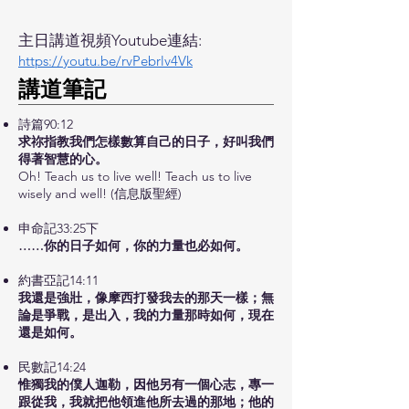
主日講道視頻Youtube連結:
https://youtu.be/rvPebrlv4Vk
​講道筆記
詩篇90:12
求祢指教我們怎樣數算自己的日子，好叫我們
得著智慧的心。
Oh! Teach us to live well! Teach us to live
wisely and well! (信息版聖經)
申命記33:25下
……你的日子如何，你的力量也必如何。
約書亞記14:11
我還是強壯，像摩西打發我去的那天一樣；無
論是爭戰，是出入，我的力量那時如何，現在
還是如何。
民數記14:24
惟獨我的僕人迦勒，因他另有一個心志，專一
跟從我，我就把他領進他所去過的那地；他的