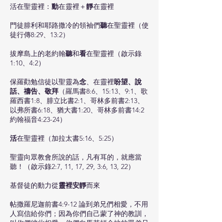
活在聖靈裡：
動
在靈裡＋
靜
在靈裡
門徒腓利和耶路撒冷的領袖們
聽
在聖靈裡（使
徒行傳8:29、13:2）
拔摩島上的老約翰
聽
和
看
在聖靈裡（啟示錄
1:10、4:2）
保羅勸勉信徒以聖靈為
念
、在靈裡
盼望、說
話、禱告、敬拜
（羅馬書8:6、15:13、9:1、歌
羅西書1:8、腓立比書2:1、哥林多前書2:13、
以弗所書6:18、猶大書1:20、哥林多前書14:2
約翰福音4:23-24）
活
在聖靈裡（加拉太書5:16、5:25）
聖靈向眾教會所說的話，凡有耳的，就應當
聽！（啟示錄2:7, 11, 17, 29, 3:6, 13, 22）
基督徒的動力從
靈裡安靜
而來
帖撒羅尼迦前書4:9-12 論到弟兄們相愛，不用
人寫信給你們；因為你們自己蒙了神的教訓，