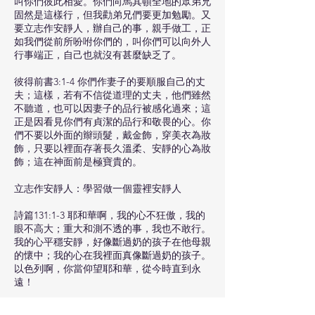
叫你們彼此相愛。你們向馬其頓全地的眾弟兄
固然是這樣行，但我勸弟兄們要更加勉勵。又
要立志作安靜人，辦自己的事，親手做工，正
如我們從前所吩咐你們的，叫你們可以向外人
行事端正，自己也就沒有甚麼缺乏了。
彼得前書3:1-4 你們作妻子的要順服自己的丈
夫；這樣，若有不信從道理的丈夫，他們雖然
不聽道，也可以因妻子的品行被感化過來；這
正是因看見你們有貞潔的品行和敬畏的心。你
們不要以外面的辮頭髮，戴金飾，穿美衣為妝
飾，只要以裡面存著長久溫柔、安靜的心為妝
飾；這在神面前是極寶貴的。
立志作安靜人：學習做一個靈裡安靜人
詩篇131:1-3 耶和華啊，我的心不狂傲，我的
眼不高大；重大和測不透的事，我也不敢行。
我的心平穩安靜，好像斷過奶的孩子在他母親
的懷中；我的心在我裡面真像斷過奶的孩子。
以色列啊，你當仰望耶和華，從今時直到永
遠！
• 不自以為是：我的心不狂傲，我的眼不高大