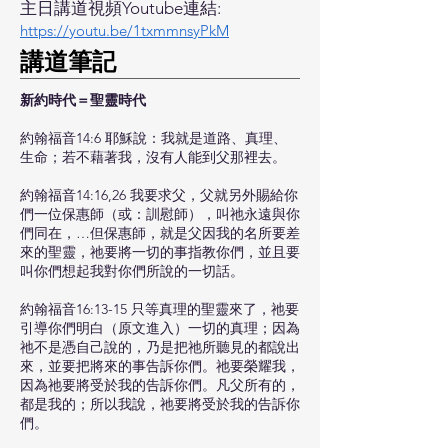
主日講道視頻Youtube連結:
https://youtu.be/1txmmnsyPkM
​講道筆記
新約時代＝聖靈時代
約翰福音14:6 耶穌說：我就是道路、真理、
生命；若不藉著我，沒有人能到父那裡去。
約翰福音14:16,26 我要求父，父就另外賜給你
們一位保惠師（或：訓慰師），叫祂永遠與你
們同在，…但保惠師，就是父因我的名所要差
來的聖靈，祂要將一切的事指教你們，並且要
叫你們想起我對你們所說的一切話。
約翰福音16:13-15 只等真理的聖靈來了，祂要
引導你們明白（原文進入）一切的真理；因為
祂不是憑自己說的，乃是把祂所聽見的都說出
來，並要把將來的事告訴你們。祂要榮耀我，
因為祂要將受於我的告訴你們。凡父所有的，
都是我的；所以我說，祂要將受於我的告訴你
們。