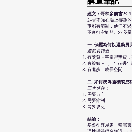
​講道筆記
經文：哥林多前書9:24-
24豈不知在場上賽跑
事都有節制，他們不過
不像打空氣的。27我
一.
保羅為何以運動員
運動員特點：
有獎賞－事奉得獎賞，
有操練－（一年or幾
有進步－成長空間
二.
如何成為達標或成
三大條件：
需要方向
需要節制
需要攻克
結論：
基督徒容易患一種屬靈
理性獲得很多知識，但