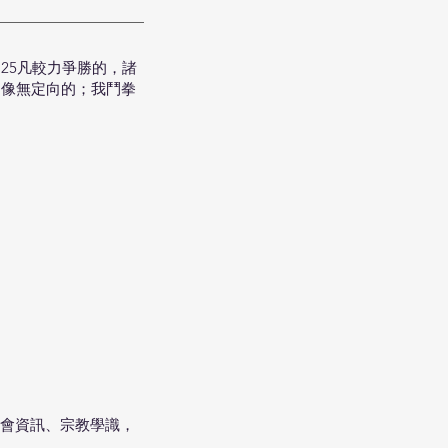
25凡較力爭勝的，諸
不像無定向的；我鬥拳
會資訊、宗教學識，