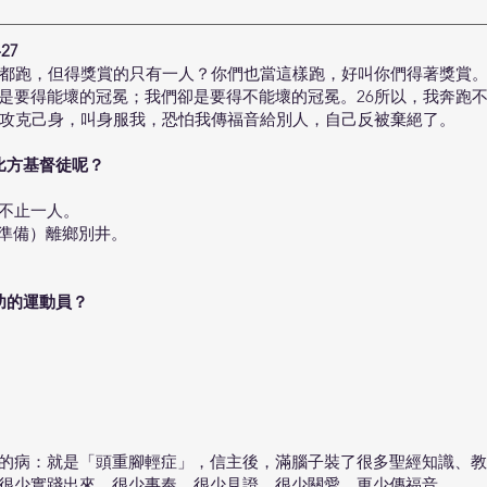
27
的都跑，但得獎賞的只有一人？你們也當這樣跑，好叫你們得著獎賞。
是要得能壞的冠冕；我們卻是要得不能壞的冠冕。26所以，我奔跑
是攻克己身，叫身服我，恐怕我傳福音給別人，自己反被棄絕了。
比方基督徒呢？
不止一人。
年準備）離鄉別井。
功的運動員？
的病：就是「頭重腳輕症」，信主後，滿腦子裝了很多聖經知識、教
很少實踐出來，很少事奉、很少見證、很少關愛、更少傳福音。