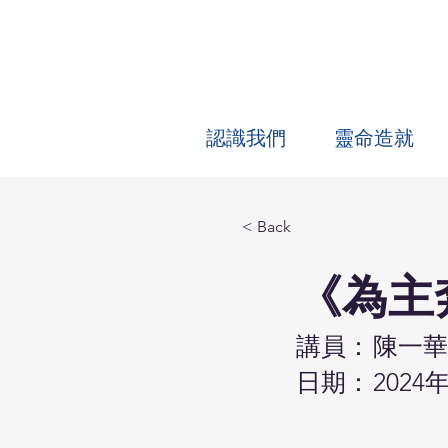
認識我們
靈命造就
< Back
《為主
講員：
陳一華
日期：
2024