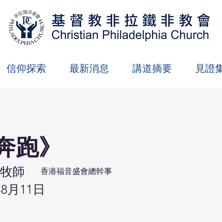
信仰探索
最新消息
講道摘要
見證
奔跑》
牧師
香港福音盛會總幹事
年8月11日