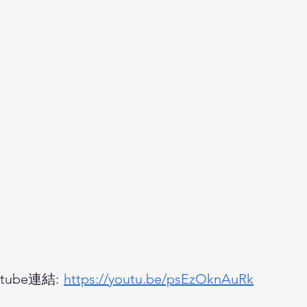
ube連結:
https://youtu.be/psEzOknAuRk