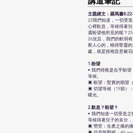
​講道筆記
主題經文：羅馬書8:22-
22我們知道，一切受
心裡歎息，等候得著兒
還盼望他所見的呢？2
26況且，我們的軟弱
察人心的，曉得聖靈的
處，就是按祂旨意被召
1.盼望
• 我們得救是在乎盼
等候。
▣ 盼望：堅實的期望（Stron
▣ 切望等候（19節
曙光。
2.歎息？盼望？
• 我們知道一切受造
等候得著兒子的名分，
▣ 勞苦：生產之痛的
▣ 信息版聖經：All around us