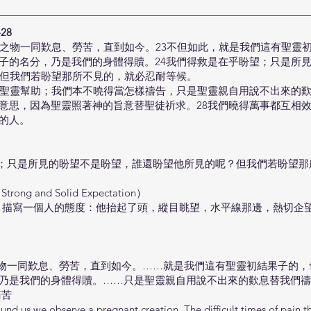
28
造之物一同歎息、勞苦，直到如今。23不但如此，就是我們這有聖靈
子的名分，乃是我們的身體得贖。24我們得救是在乎盼望；只是所
5但我們若盼望那所不見的，就必忍耐等候。
有聖靈幫助；我們本不曉得當怎樣禱告，只是聖靈親自用說不出來的歎
意思，因為聖靈照著神的旨意替聖徒祈求。28我們曉得萬事都互相
的人。
望；只是所見的盼望不是盼望，誰還盼望他所見的呢？但我們若盼望
g and Solid Expectation）
）：描寫一個人的態度：他抬起了頭，縱目眺望，水平線那邊，熱切企
之物一同歎息、勞苦，直到如今。……就是我們這有聖靈初結果子的
乃是我們的身體得贖。……只是聖靈親自用說不出來的歎息替我們禱
痛苦
 we observe a pregnant creation. The difficult times of pain t