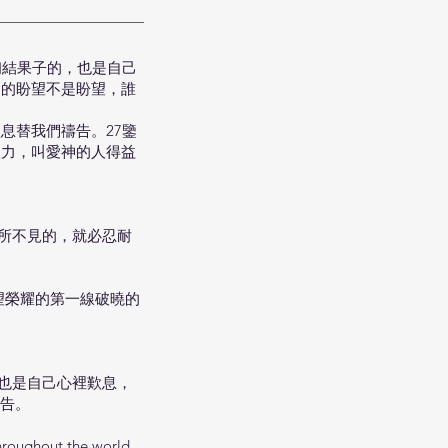
初結果子的，也是自己
見的盼望不是盼望，誰
息替我們禱告。27鑒
效力，叫愛神的人得益
那所不見的，就必忍耐
望榮耀的第一線破曉的
，也是自己心裡歎息，
告。
hroughout the world