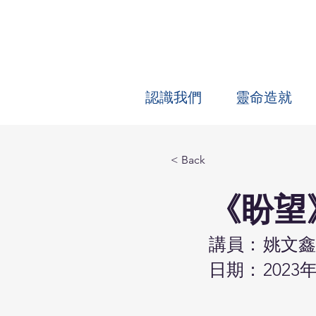
認識我們
靈命造就
< Back
《盼望
講員：
姚文鑫
日期：
2023