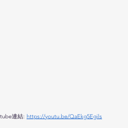
ube連結:
https://youtu.be/QaEkg5Egils