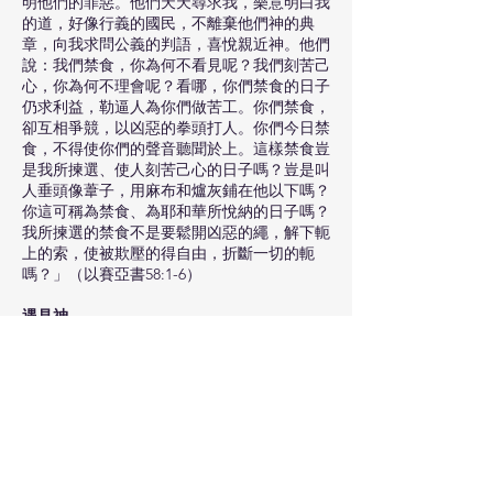
明他們的罪惡。他們天天尋求我，樂意明白我
的道，好像行義的國民，不離棄他們神的典
章，向我求問公義的判語，喜悅親近神。他們
說：我們禁食，你為何不看見呢？我們刻苦己
心，你為何不理會呢？看哪，你們禁食的日子
仍求利益，勒逼人為你們做苦工。你們禁食，
卻互相爭競，以凶惡的拳頭打人。你們今日禁
食，不得使你們的聲音聽聞於上。這樣禁食豈
是我所揀選、使人刻苦己心的日子嗎？豈是叫
人垂頭像葦子，用麻布和爐灰鋪在他以下嗎？
你這可稱為禁食、為耶和華所悅納的日子嗎？
我所揀選的禁食不是要鬆開凶惡的繩，解下軛
上的索，使被欺壓的得自由，折斷一切的軛
嗎？」（以賽亞書58:1-6）
遇見神
摩西禁食來到神面前，看見神國度的藍圖，神
百姓得著赦免，不被滅絶。（申命記9:9-11,
18-19）
猶大子民禁食尋求神，聽見神的應許，經歷奇
蹟般的得勝。（歷代志下20:2-3, 14-15, 22,
25）
但以理禁食祈禱，領受神的指示。（但以理書
9:3, 21-23）