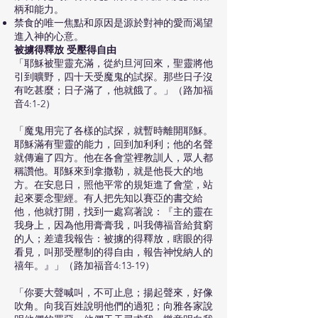
柄和能力。
禁食的唯一焦點和原因是源於對神的愛而渴望
進入神的心意。
被擄得釋放 受壓得自由
「耶穌被聖靈充滿，從約旦河回來，聖靈將他
引到曠野，四十天受魔鬼的試探。那些日子沒
有吃甚麼；日子滿了，他就餓了。」（路加福
音4:1-2）
「魔鬼用完了各樣的試探，就暫時離開耶穌。
耶穌滿有聖靈的能力，回到加利利；他的名聲
就傳遍了四方。他在各會堂裡教訓人，眾人都
稱讚他。耶穌來到拿撒勒，就是他長大的地
方。在安息日，照他平常的規矩進了會堂，站
起來要念聖經。有人把先知以賽亞的書交給
他，他就打開，找到一處寫著說：『主的靈在
我身上，因為他用膏膏我，叫我傳福音給貧窮
的人；差遣我報告：被擄的得釋放，瞎眼的得
看見，叫那受壓制的得自由，報告神悅納人的
禧年。』」（路加福音4:13-19）
「你要大聲喊叫，不可止息；揚起聲來，好像
吹角。向我百姓說明他們的過犯；向雅各家說