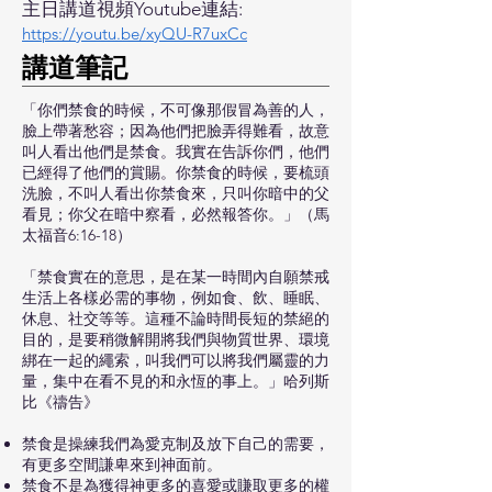
主日講道視頻Youtube連結:
https://youtu.be/xyQU-R7uxCc
​講道筆記
「你們禁食的時候，不可像那假冒為善的人，
臉上帶著愁容；因為他們把臉弄得難看，故意
叫人看出他們是禁食。我實在告訴你們，他們
已經得了他們的賞賜。你禁食的時候，要梳頭
洗臉，不叫人看出你禁食來，只叫你暗中的父
看見；你父在暗中察看，必然報答你。」（馬
太福音6:16-18）
「禁食實在的意思，是在某一時間內自願禁戒
生活上各樣必需的事物，例如食、飲、睡眠、
休息、社交等等。這種不論時間長短的禁絕的
目的，是要稍微解開將我們與物質世界、環境
綁在一起的繩索，叫我們可以將我們屬靈的力
量，集中在看不見的和永恆的事上。」哈列斯
比《禱告》
禁食是操練我們為愛克制及放下自己的需要，
有更多空間謙卑來到神面前。
禁食不是為獲得神更多的喜愛或賺取更多的權