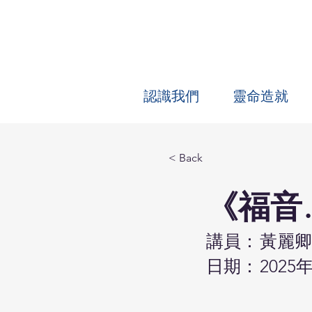
認識我們
靈命造就
< Back
《福音
講員：
黃麗卿
日期：
2025