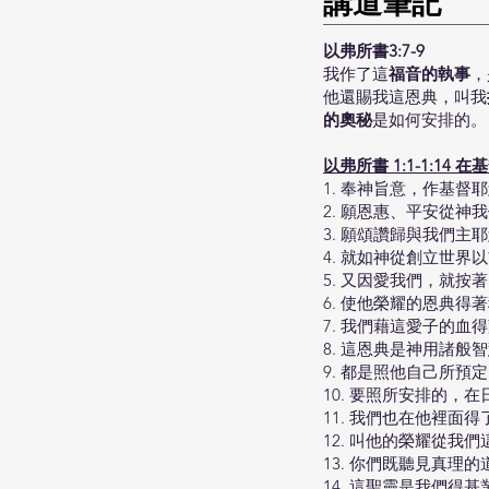
​講道筆記
以弗所書3:7-9
我作了這
福音的執事
，
他還賜我這恩典，叫我
的奧秘
是如何安排的。
以弗所書 1:1-1:14 
1. 奉神旨意，作基督
2. 願恩惠、平安從
3. 願頌讚歸與我們主
4. 就如神從創立世界
5. 又因愛我們，就
6. 使他榮耀的恩典
7. 我們藉這愛子的血
8. 這恩典是神用諸
9. 都是照他自己所
10. 要照所安排的
11. 我們也在他裡
12. 叫他的榮耀從
13. 你們既聽見真
14. 這聖靈是我們