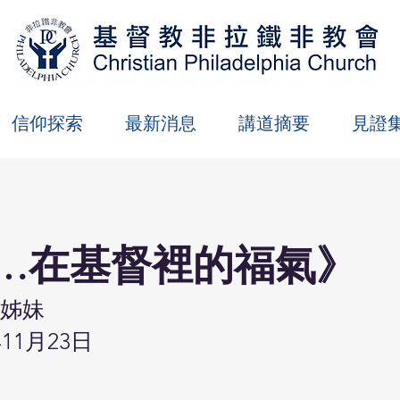
信仰探索
最新消息
講道摘要
見證
…在基督裡的福氣》
姊妹
年11月23日