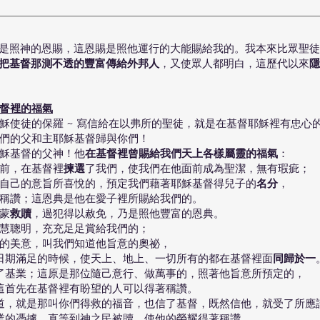
是照神的恩賜，這恩賜是照他運行的大能賜給我的。我本來比眾聖徒
把基督那測不透的豐富傳給外邦人
，又使眾人都明白，這歷代以來
隱
在基督裡的福氣
耶穌使徒的保羅 ~ 寫信給在以弗所的聖徒，就是在基督耶穌裡有忠心
神我們的父和主耶穌基督歸與你們！
耶穌基督的父神！他
在基督裡曾賜給我們天上各樣屬靈的福氣
：
以前，在基督裡
揀選
了我們，使我們在他面前成為聖潔，無有瑕疵；
按著自己的意旨所喜悅的，預定我們藉著耶穌基督得兒子的
名分
，
得著稱讚；這恩典是他在愛子裡所賜給我們的。
得蒙
救贖
，過犯得以赦免，乃是照他豐富的恩典。
般智慧聰明，充充足足賞給我們的；
預定的美意，叫我們知道他旨意的奧祕，
，在日期滿足的時候，使天上、地上、一切所有的都在基督裡面
同歸於一
面得了基業；這原是那位隨己意行、做萬事的，照著他旨意所預定的，
我們這首先在基督裡有盼望的人可以得著稱讚。
理的道，就是那叫你們得救的福音，也信了基督，既然信他，就受了所應
得基業的憑據，直等到神之民被贖，使他的榮耀得著稱讚。