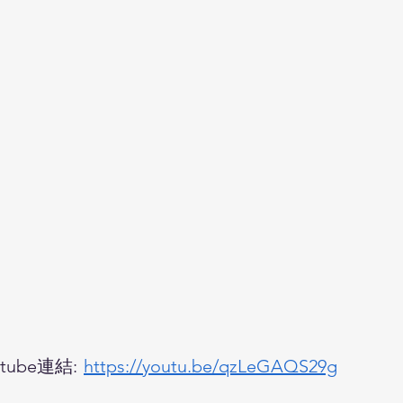
ube連結:
https://youtu.be/qzLeGAQS29g