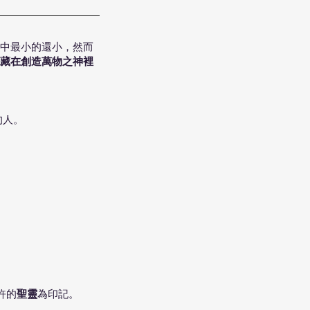
中最小的還小，然而
藏在創造萬物之神裡
的人。
。
許的
聖靈
為印記。