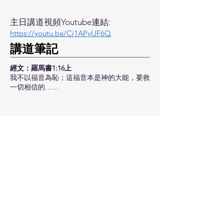
主日講道視頻Youtube連結:
https://youtu.be/Cj1APyIJF6Q
​講道筆記
經文：羅馬書1:16上
我不以福音為恥；這福音本是神的大能，要救
一切相信的……
昔日講道摘要