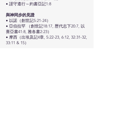
• 謹守遵行～約書亞記1:8
與神同步的見證
• 以諾（創世記5:21-24）
• 亞伯拉罕 （創世記18:17, 歷代志下20:7, 以
賽亞書41:8, 雅各書2:23）
• 摩西（出埃及記4章, 5:22-23, 6:12, 32:31-32,
33:11 & 15）
默想
• 生活中，我跟神有建立正確合宜的關係？有
用心去維持這關係？
• 我的心思意念及行事為人，有和神的心意及
祂的話同步？