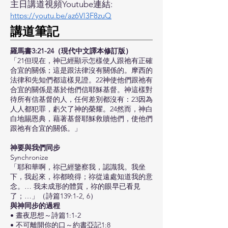
主日講道視頻Youtube連結:
https://youtu.be/az6Vl3F8zuQ
​講道筆記
羅馬書3:21-24（現代中文譯本修訂版）
「21但現在，神已經顯示怎樣使人跟祂有正確
合宜的關係；這是跟法律沒有關係的。摩西的
法律和先知們都這樣見證。22神使他們跟祂有
合宜的關係是基於他們信耶穌基督。神這樣對
待所有信基督的人，任何差別都沒有：23因為
人人都犯罪，虧欠了神的榮耀。24然而，神白
白地賜恩典，藉著基督耶穌救贖他們，使他們
跟祂有合宜的關係。」
神要與我們同步
Synchronize
「耶和華啊，祢已經鑒察我，認識我。我坐
下，我起來，祢都曉得；祢從遠處知道我的意
念。… 我未成形的體質，祢的眼早已看見
了；…」（詩篇139:1-2, 6）
與神同步的過程
• 晝夜思想～詩篇1:1-2
• 不可離開你的口～約書亞記1:8