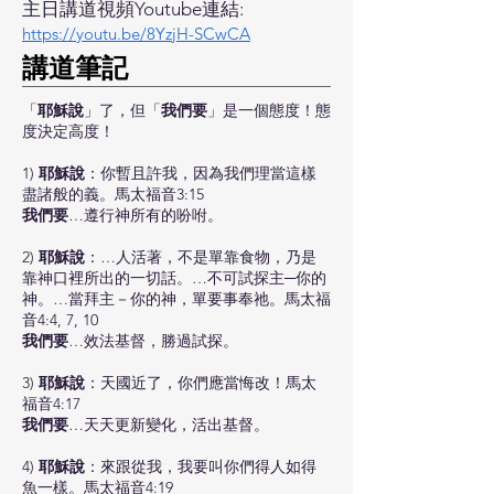
主日講道視頻Youtube連結:
https://youtu.be/8YzjH-SCwCA
​講道筆記
「
耶穌說
」了，但「
我們要
」是一個態度！態
度決定高度！
1)
耶穌說
：你暫且許我，因為我們理當這樣
盡諸般的義。馬太福音3:15
我們要
…遵行神所有的吩咐。
2)
耶穌說
：…人活著，不是單靠食物，乃是
靠神口裡所出的一切話。…不可試探主─你的
神。…當拜主－你的神，單要事奉祂。馬太福
音4:4, 7, 10
我們要
…效法基督，勝過試探。
3)
耶穌說
：天國近了，你們應當悔改！馬太
福音4:17
我們要
…天天更新變化，活出基督。
4)
耶穌說
：來跟從我，我要叫你們得人如得
魚一樣。馬太福音4:19