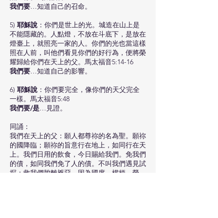
我們要
…知道自己的召命。
5)
耶穌說
：你們是世上的光。城造在山上是
不能隱藏的。人點燈，不放在斗底下，是放在
燈臺上，就照亮一家的人。你們的光也當這樣
照在人前，叫他們看見你們的好行為，便將榮
耀歸給你們在天上的父。馬太福音5:14-16
我們要
…知道自己的影響。
6)
耶穌說
：你們要完全，像你們的天父完全
一樣。馬太福音5:48
我們要/是
…見證。
同誦：
我們在天上的父：願人都尊祢的名為聖。願祢
的國降臨；願祢的旨意行在地上，如同行在天
上。我們日用的飲食，今日賜給我們。免我們
的債，如同我們免了人的債。不叫我們遇見試
探；救我們脫離兇惡。因為國度、權柄、榮
耀，全是祢的，直到永遠。阿們！馬太福音
6:9-13
《讀聖經》系列：馬太福音 上半部分