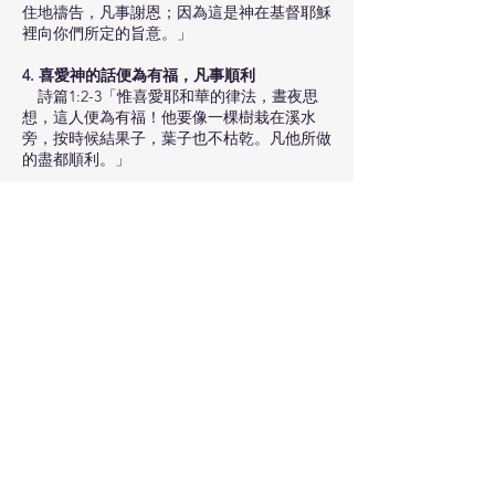
住地禱告，凡事謝恩；因為這是神在基督耶穌
裡向你們所定的旨意。」
4.
喜愛神的話便為有福，凡事順利
詩篇1:2-3「惟喜愛耶和華的律法，晝夜思
想，這人便為有福！他要像一棵樹栽在溪水
旁，按時候結果子，葉子也不枯乾。凡他所做
的盡都順利。」
總結：
信了主已上對了⾞，但你有沒有插掣，緊貼於
「電源」⼀我們的主耶穌基督？
願新的一年，我們有新的開始，緊貼於我們生
命，力量的源頭—主耶穌。