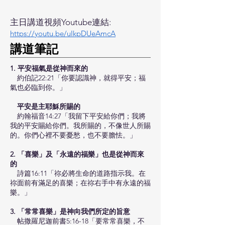
主日講道視頻Youtube連結:
https://youtu.be/uIkpDUeAmcA
​講道筆記
1.
平安福氣是從神而來的
約伯記22:21「你要認識神，就得平安；福
氣也必臨到你。」
平安是主耶穌所賜的
約翰福音14:27「我留下平安給你們；我將
我的平安賜給你們。我所賜的，不像世人所賜
的。你們心裡不要憂愁，也不要膽怯。」
2.
「喜樂」及「永遠的福樂」也是從神而來
的
詩篇16:11「祢必將生命的道路指示我。在
祢面前有滿足的喜樂；在祢右手中有永遠的福
樂。」
3.
「常常喜樂」是神向我們所定的旨意
帖撒羅尼迦前書5:16-18「要常常喜樂，不