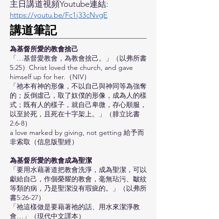
主日講道視頻Youtube連結:
https://youtu.be/Fc1j33cNvgE
​講道筆記
為基督所愛的教會捨己
「…基督愛教會，為教會捨己。」（以弗所書
5:25）Christ loved the church, and gave
himself up for her.（NIV）
「祂本有神的形像，不以自己與神同等為強奪
的；反倒虛己，取了奴僕的形像，成為人的樣
式；既有人的樣子，就自己卑微，存心順服，
以至於死，且死在十字架上。」（腓立比書
2:6-8）
a love marked by giving, not getting 給予而
非索取（信息版聖經）
為基督所愛的教會成為聖潔
「要用水藉著道把教會洗淨，成為聖潔，可以
獻給自己，作個榮耀的教會，毫無玷污、皺紋
等類的病，乃是聖潔沒有瑕疵的。」（以弗所
書5:26-27）
「祂這樣做是要藉著祂的話、用水來潔淨教
會…」（現代中文譯本）