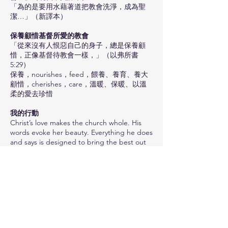
「為的是要用水藉著道把教會洗淨，成為聖
潔…」（新譯本）
保養顧惜基督所愛的教會
「從來沒有人恨惡自己的身子，總是保養顧
惜，正像基督待教會一樣，」（以弗所書
5:29）
保養，nourishes，feed，餵養、養育、養大
顧惜，cherishes，care，溫暖、保暖、以溫
柔的愛去珍惜
我的行動
Christ’s love makes the church whole. His
words evoke her beauty. Everything he does
and says is designed to bring the best out
of her, dressing her in dazzling white silk,
radiant with holiness.（以弗所書5:26-27）信
息版聖經
• 基督（我）的愛使教會變得完整
• 基督（我）的話喚起了教會的美麗
• 基督 （我） 所做的一切和所說的一切都是
為了讓她發揮最好的一面，為她穿上耀眼的白
色絲綢，煥發著聖潔的光芒。